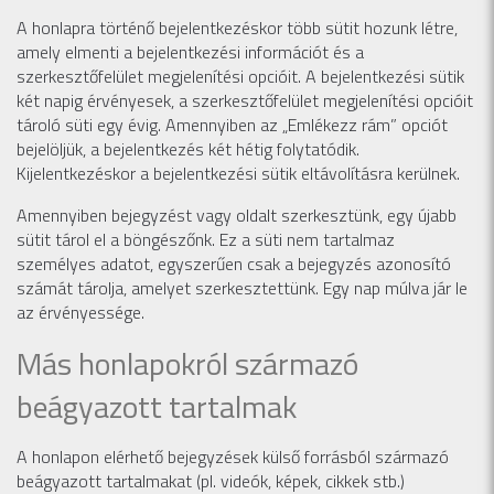
A honlapra történő bejelentkezéskor több sütit hozunk létre,
amely elmenti a bejelentkezési információt és a
szerkesztőfelület megjelenítési opcióit. A bejelentkezési sütik
két napig érvényesek, a szerkesztőfelület megjelenítési opcióit
tároló süti egy évig. Amennyiben az „Emlékezz rám” opciót
bejelöljük, a bejelentkezés két hétig folytatódik.
Kijelentkezéskor a bejelentkezési sütik eltávolításra kerülnek.
Amennyiben bejegyzést vagy oldalt szerkesztünk, egy újabb
sütit tárol el a böngészőnk. Ez a süti nem tartalmaz
személyes adatot, egyszerűen csak a bejegyzés azonosító
számát tárolja, amelyet szerkesztettünk. Egy nap múlva jár le
az érvényessége.
Más honlapokról származó
beágyazott tartalmak
A honlapon elérhető bejegyzések külső forrásból származó
beágyazott tartalmakat (pl. videók, képek, cikkek stb.)