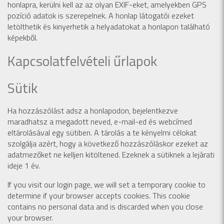
honlapra, kerülni kell az az olyan EXIF-eket, amelyekben GPS
pozíció adatok is szerepelnek. A honlap látogatói ezeket
letölthetik és kinyerhetik a helyadatokat a honlapon található
képekből.
Kapcsolatfelvételi űrlapok
Sütik
Ha hozzászólást adsz a honlapodon, bejelentkezve
maradhatsz a megadott neved, e-mail-ed és webcímed
eltárolásával egy sütiben. A tárolás a te kényelmi célokat
szolgálja azért, hogy a következő hozzászóláskor ezeket az
adatmezőket ne kelljen kitöltened. Ezeknek a sütiknek a lejárati
ideje 1 év.
If you visit our login page, we will set a temporary cookie to
determine if your browser accepts cookies. This cookie
contains no personal data and is discarded when you close
your browser.