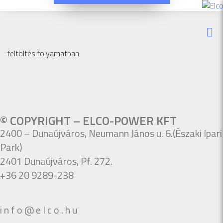
feltöltés folyamatban
© COPYRIGHT – ELCO-POWER KFT
2400 – Dunaújváros, Neumann János u. 6.(Északi Ipari
Park)
2401 Dunaújváros, Pf. 272.
+36 20 9289-238
i n f o @ e l c o . h u